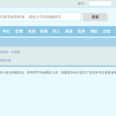
账号：
科幻
言情
其他
经典
同人
高辣
耽美
情欲
古耽
陆言的第一次危机
陪老板出差
有小说为转载作品，所有章节均由网友上传，转载至本站只是为了宣传本书让更多读