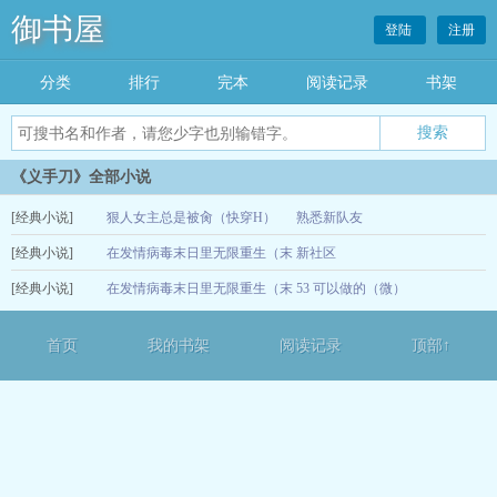
御书屋
登陆
注册
分类
排行
完本
阅读记录
书架
《义手刀》全部小说
[经典小说]
狠人女主总是被肏（快穿H）
熟悉新队友
[经典小说]
在发情病毒末日里无限重生（末
新社区
12-15
[经典小说]
世H）
在发情病毒末日里无限重生（末
53 可以做的（微）
12-15
世NPH）
12-13
首页
我的书架
阅读记录
顶部↑