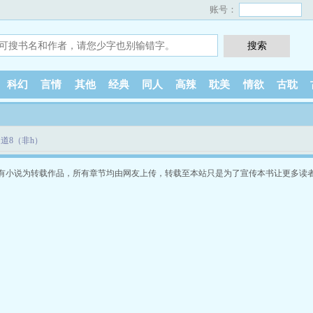
账号：
科幻
言情
其他
经典
同人
高辣
耽美
情欲
古耽
道8（非h）
有小说为转载作品，所有章节均由网友上传，转载至本站只是为了宣传本书让更多读