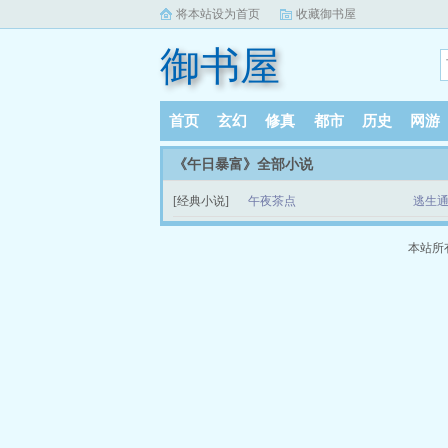
将本站设为首页
收藏御书屋
御书屋
首页
玄幻
修真
都市
历史
网游
《午日暴富》全部小说
[经典小说]
午夜茶点
逃生通
本站所