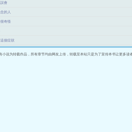
生誤會
怨念的人
的很奇怪
講
過這個症狀
有小说为转载作品，所有章节均由网友上传，转载至本站只是为了宣传本书让更多读