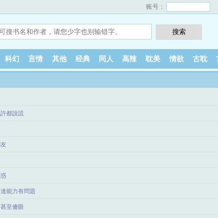
账号：
科幻
言情
其他
经典
同人
高辣
耽美
情欲
古耽
也許都說謊
網友
疑惑
表達能力有問題
事甚至傻眼