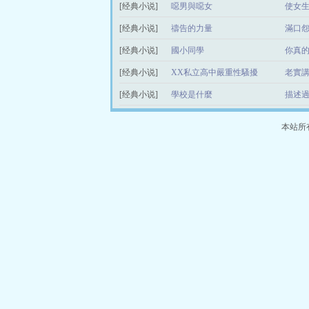
[经典小说]
噁男與噁女
使女
[经典小说]
禱告的力量
滿口
[经典小说]
國小同學
你真
[经典小说]
XX私立高中嚴重性騷擾
老實
[经典小说]
學校是什麼
描述
本站所