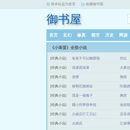
将本站设为首页
收藏御书屋
御书屋
首页
玄幻
修真
都市
历史
网游
《小笨蛋》全部小说
[经典小说]
爸爸不可以離開我
所以
[经典小说]
保護霸凌著
大家
[经典小说]
身體
胸部
[经典小说]
槍戰吃雞網友
吃雞
[经典小说]
我是一個瘋子
胸部
[经典小说]
國小同學很奇怪
他很
[经典小说]
火鍋店打工日記
店長
[经典小说]
火鍋店
它做