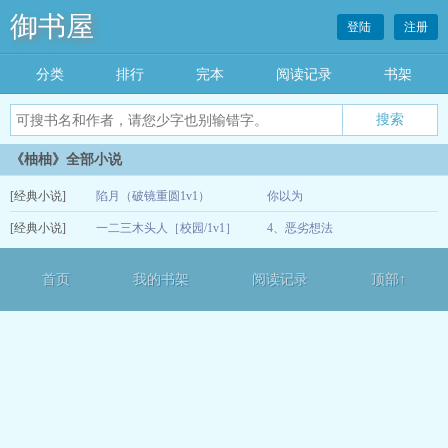
御书屋
登陆
注册
分类
排行
完本
阅读记录
书架
《柚柚》全部小说
[经典小说]
陷月（破镜重圆1v1）
你以为
[经典小说]
一二三木头人［校园/1v1］
4、恶劣想法
12-13
12-13
首页
我的书架
阅读记录
顶部↑