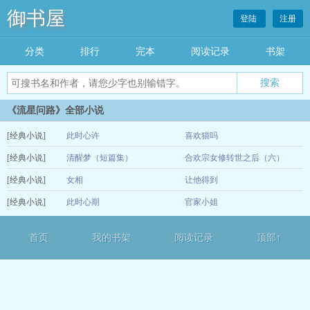
御书屋
登陆
注册
分类
排行
完本
阅读记录
书架
《流星问路》全部小说
[经典小说]
此时心许
喜欢猫吗
[经典小说]
清醒梦（短篇集）
合欢宗女修转世之后（六）
12-15
[经典小说]
女相
让他得到
12-13
[经典小说]
此时心期
官家小姐
12-13
12-12
首页
我的书架
阅读记录
顶部↑