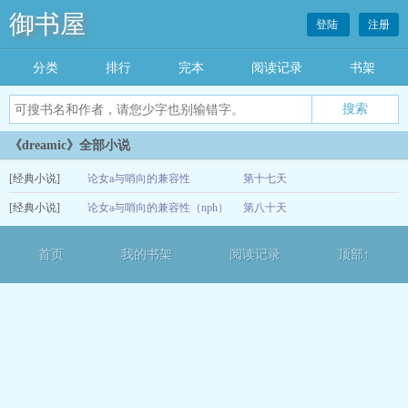
御书屋
登陆
注册
分类
排行
完本
阅读记录
书架
《dreamic》全部小说
[经典小说]
论女a与哨向的兼容性
第十七天
[经典小说]
论女a与哨向的兼容性（nph）
第八十天
12-15
12-12
首页
我的书架
阅读记录
顶部↑