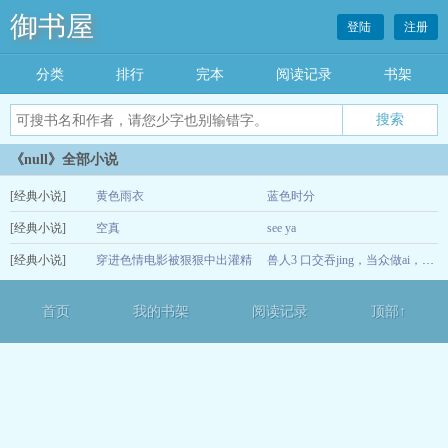
御书屋
登陆
注册
分类
排行
完本
阅读记录
书架
《null》全部小说
[经典小说]
黄色雨衣
蓝色时分
[经典小说]
空真
see ya
12-16
[经典小说]
穿进色情电影被狠狠中出灌精
12-15
兽人3 口交吞jing，当众做ai，被进入发情期的兽人尿进子宫
（NPH）
12-14
首页
我的书架
阅读记录
顶部↑