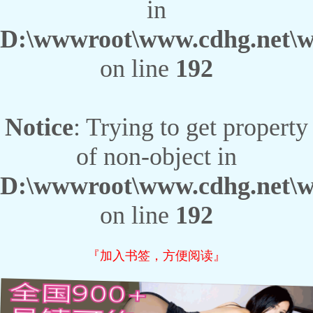
in
D:\wwwroot\www.cdhg.net\we
on line
192
Notice
: Trying to get property
of non-object in
D:\wwwroot\www.cdhg.net\we
on line
192
『加入书签，方便阅读』