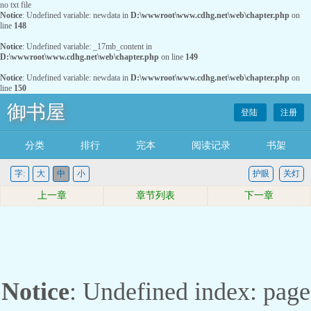
no txt file
Notice
: Undefined variable: newdata in
D:\wwwroot\www.cdhg.net\web\chapter.php
on
line
148
Notice
: Undefined variable: _17mb_content in
D:\wwwroot\www.cdhg.net\web\chapter.php
on line
149
Notice
: Undefined variable: newdata in
D:\wwwroot\www.cdhg.net\web\chapter.php
on
line
150
御书屋
登陆
注册
分类
排行
完本
阅读记录
书架
字:
大
中
小
护眼
关灯
上一章
章节列表
下一章
Notice
: Undefined index: page