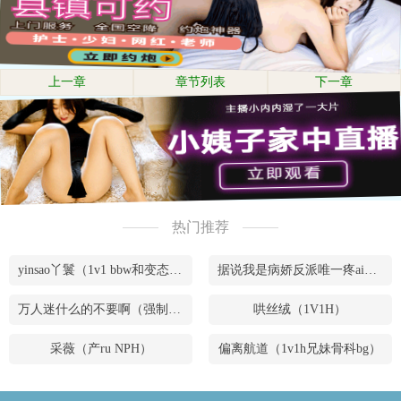
上一章
章节列表
下一章
热门推荐
yinsao丫鬟（1v1 bbw和变态腹黑男）
据说我是病娇反派唯一疼ai的妹妹（兄妹骨）
万人迷什么的不要啊（强制NPH）
哄丝绒（1V1H）
采薇（产ru NPH）
偏离航道（1v1h兄妹骨科bg）