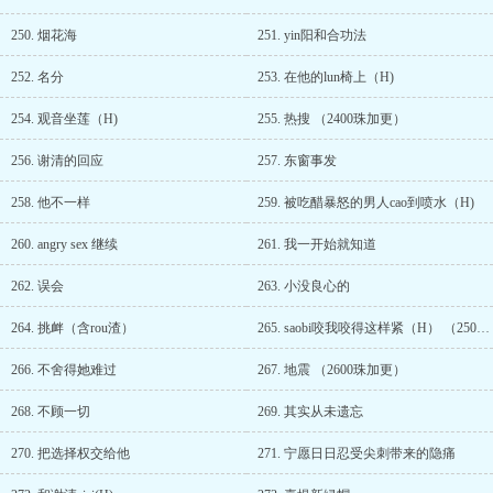
250. 烟花海
251. yin阳和合功法
252. 名分
253. 在他的lun椅上（H)
254. 观音坐莲（H)
255. 热搜 （2400珠加更）
256. 谢清的回应
257. 东窗事发
258. 他不一样
259. 被吃醋暴怒的男人cao到喷水（H)
260. angry sex 继续
261. 我一开始就知道
262. 误会
263. 小没良心的
264. 挑衅（含rou渣）
265. saobi咬我咬得这样紧（H） （2500珠加更)
266. 不舍得她难过
267. 地震 （2600珠加更）
268. 不顾一切
269. 其实从未遗忘
270. 把选择权交给他
271. 宁愿日日忍受尖刺带来的隐痛