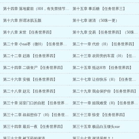
情”，不料被他严肃古板的哥哥抓个正着，奇怪的气氛之下，他们竟开
第十四章 落地窗前（HH，有失禁情节慎入）【任务世界三】
第十五章 事后糖 【任务世界三】
始了三人行…（3P）? ? ? ?任务世界十二：泼辣势利的女主在末世前
对老实人男主百般嫌弃，多次羞辱，不断在作死的边缘试探，末世来
第十六章 所谓冰肌玉颜
第十七章 谢清 （50珠一更）
临后却不得不求抱大腿，夹着尾巴做人^^? ? ? 任务世界十三：刚毕业
工作、处于试用期的女主&英俊但人渣的上司&工位就在对面楼的男友
第十八章 末世 【任务世界四】
第十九章 交易 【任务世界四】（50珠二更）
（NTR)? ? ? ?一条致歉：第四、九、十、十五章中出现的4处"副本世
界"的词条都应该改为"任务世界"，但因为是收费章的缘故无法修改，
第二十章 小nai枣（微H）【任务世界四】（50珠三更）
第二十一章 代价（H）【任务世界四】
为此产生的不良阅读体验，作者在此真诚致歉。? ? ? ?? ? ? ?隔日
更，每满百珠加更一章。...
第二十二章 赶路 【任务世界四】
第二十三章 农田旁的车震（H）【任务世界四】
第二十四章 二级丧尸 【任务世界四】
第二十五章 抵达H市 【任务世界四】
第二十六章 安顿 【任务世界四】
第二十七章 让你快乐（H）【任务世界四】
第二十八章 赵元 【任务世界四】
第二十九章 我会保护你 【任务世界四】
第三十章 浴室门口的自慰 【任务世界四】
第三十一章 姐我难受（H) 【任务世界四】
第三十二章 叔叔想你了（H) 【任务世界四】
第三十三章 惊变 【任务世界四】
第三十四章 最后一夜 【任务世界四】
第三十五章 极品白玉馒头xue
第三十六章 被下药的谢清
第三十七章 谢清居然？！