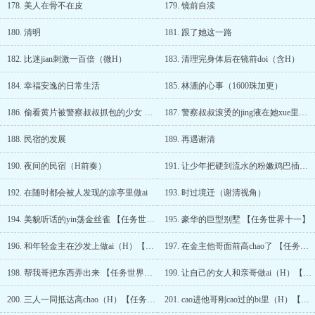
178. 美人在骨不在皮
179. 镜前自渎
180. 清明
181. 跟了她这一路
182. 比迷jian刺激一百倍（微H）
183. 清理完身体后在镜前doi（含H）
184. 幸福安逸的日常生活
185. 林漉的心事（1600珠加更）
186. 偷看黄片被警察叔叔抓包的少女 （赵青蔓元晋，情趣角色扮演，上）
187. 警察叔叔滚烫的jing液在她xue里激she（H）(赵青蔓元晋，情趣角色扮演，下）
188. 民宿的发展
189. 再遇谢清
190. 夜间的民宿（H前奏）
191. 让少年把硬到流水的粉嫩鸡巴插进她xue里（H）
192. 在随时都会被人发现的凉亭里做ai
193. 时过境迁（谢清视角）
194. 美貌听话的yin荡金丝雀 【任务世界十一】
195. 豪华的巨型别墅 【任务世界十一】
196. 和年轻金主在沙发上做ai（H）【任务世界十一】（1700珠加更）
197. 在金主他哥面前高chao了 【任务世界十一】
198. 帮我哥把东西弄出来 【任务世界十一】
199. 让自己的女人和亲哥做ai（H）【任务世界十一】
200. 三人一同抵达高chao（H）【任务世界十一】
201. cao进他哥刚cao过的bi里（H）【任务世界十一】