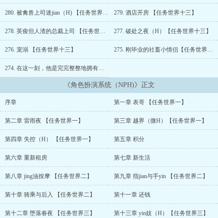
黄暴系统。? ? ? ?在每一个任务世界里，赵青蔓收到的都是限制级的
情色剧本。但她别无选择，只能兢兢业业地扮演着这些情色剧本中的
280. 被禽兽上司迷jian（H) 【任务世界十三】
279. 酒店开房 【任务世界十三】
女主人公…… ? ??任务世界一：寄宿在表哥家的少女，雷雨夜和表
哥一起看恐怖电影，结果害怕得睡不着觉，半夜敲响了表哥房间的
278. 英俊但人渣的总裁上司 【任务世界十三】
277. 破处之夜（H）【任务世界十三】
门… 任务世界二：美貌少妇丈夫出轨，出于报复心理，她引诱了
上门服务的清秀按摩师小哥… 任务世界三：xing瘾女白领伪装成
276. 宠溺 【任务世界十三】
275. 刚毕业的社畜小情侣【任务世界十三】
妓女，在校园里猎艳，和金融系系草来到酒店上演激情戏码… 任
274. 在这一刻，他是完完整整地拥有着她的
务世界四：末世降临，丧尸chao爆发，女大学生带着昏迷不醒的弟弟
求生，求助路过的异能者，却被趁火打劫，借此要挟她和他发生xing
《角色扮演系统（NPH)》正文
关系…（1V2 含骨科）? ? ? ?任务世界五：D罩杯的高中生少女和暗
恋她的小竹马。? ? ? ?任务世界六：下乡的貌美女知青为了拿到回城
序章
第一章 表哥 【任务世界一】
的资格，在大队长的诱导下，半夜主动敲响了他家的门…（男主不会
很猥琐，请放心食用）? ? ? ?任务世界七：C大百年校庆的活动中，清
第二章 雷雨夜 【任务世界一】
第三章 越界（微H）【任务世界一】
纯校花被某位大人物盯上，以她的家人和男朋友的前途为要挟，强迫
她不断和他发生xing关系…（含捆绑、微量xing虐，整体虐向，
第四章 失控（H） 【任务世界一】
第五章 积分
BE）? ? ? ?任务世界八：在强大的异能者哥哥的庇护之下，即使没有
异能，她依然在末世被娇养得很好。但自从哥哥失踪以后，他的队友
第六章 重新租房
第七章 新生活
们看她的眼神，渐渐没有从前那么规矩……（末世，虐，BE，哥哥是
唯一男主）?? ? ? ?任务世界九：大学军训时她假装晕倒，勾引严肃俊
第八章 jing油按摩 【任务世界二】
第九章 指jian与手yin 【任务世界二】
美的教官小哥哥，和他在医务室、小树林等多个地点偷欢……? ? ? ?
第十章 骑乘与后入 【任务世界二】
第十一章 还钱
任务世界十：多年未婚、冷淡如水的许教授，在将近四十之年，被仰
慕他的漂亮女学生不断痴缠，最终身心失陷……? ? ? ?任务世界十
第十二章 堕落春夜 【任务世界三】
第十三章 yin妓（H）【任务世界三】
一：游戏人间的纨绔子弟和他包养的金丝雀正在别墅的沙发上“交流感