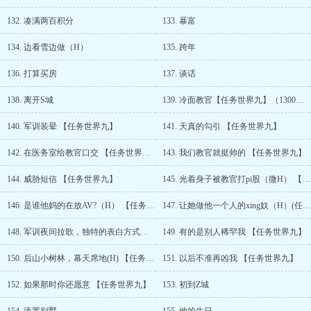
132. 凑满两百积分
133. 暴富
134. 边看雪边做（H）
135. 跨年
136. 打算买房
137. 谈话
138. 离开S城
139. 冷面教官【任务世界九】（1300珠加更）
140. 军训装晕 【任务世界九】
141. 天真的勾引 【任务世界九】
142. 在医务室给教官口交 【任务世界九】
143. 我们教官就挺帅的 【任务世界九】
144. 威胁短信 【任务世界九】
145. 光着身子被教官打pi股（微H） 【任务世界九】
146. 是谁他妈的在放AV?（H） 【任务世界九】
147. 让她做他一个人的xing奴（H）(任务世界九)
148. 军训夜间拉歌，独特的表白方式【任务世界九】
149. 有的是别人稀罕我 【任务世界九】
150. 后山小树林，幕天席地(H) 【任务世界九】
151. 以后不准再凶我 【任务世界九】
152. 如果那时你还愿意 【任务世界九】
153. 初到Z城