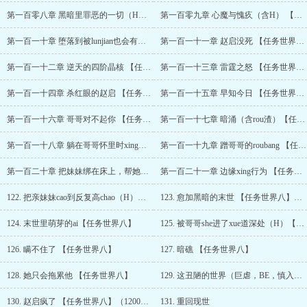
第一百零八章 黑暗里罪恶的一切（H）【任务世界八】
第一百零九章 心魔与愧疚（含H） 【任务世界八】
第一百一十章 堕落到被lunjian也会有快感 【任务世界八】
第一百一十一章 赵启没死 【任务世界八】
第一百一十二章 逆天的四阶晶核 【任务世界八】
第一百一十三章 雷霆之怒 【任务世界八】
第一百一十四章 杀红眼的赵启 【任务世界八】
第一百一十五章 早知今日 【任务世界八】
第一百一十六章 哥哥对不起你 【任务世界八】
第一百一十七章 暗涌（含rou渣）【任务世界八】（1000珠加更）
第一百一十八章 躺在哥哥怀里时xing瘾发作 【任务世界八】
第一百一十九章 蹭哥哥的roubang 【任务世界八】
第一百二十章 把妹妹绑在床上，帮她戒除xing瘾 【任务世界八】
第一百二十一章 边缘xing行为 【任务世界八】
122. 把亲妹妹cao到反复高chao（H）【任务世界八】
123. 愈加黑暗的末世 【任务世界八】（1100珠加更）
124. 末世里萌芽的ai【任务世界八】
125. 被哥哥she进了xue道深处（H）【任务世界八】
126. 瞒不住了 【任务世界八】
127. 暗礁 【任务世界八】
128. 她只会拖累他 【任务世界八】
129. 这丑陋的世界（巨虐，BE，慎入！）【任务世界八】
130. 赵启疯了 【任务世界八】（1200珠加更）
131. 重回现世