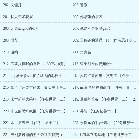
202. 洗髓丹
203. 暂别
204. 私人艺术花展
205. 她紧张的原因
206. 无关xing欲的心动
207. 他是不是很能gan？
208. 报复
209. 卫俊尧的遭遇（H）(作者恶趣味写的，不影响剧情，不喜勿入！！）
210. 邀约
211. 拍卖会
212. 不要抗拒我的靠近 （1800珠加更）
213. 查岗引发的视频做ai
214. jing液全都she在了酒店的地板上（视频doi正文）
215. 卖烤红薯的末世文男主 【任务世界十二】
216. 拿了作死剧本的末世文女主【任务世界十二】（1900珠加更）
217. nai白色的胸脯高耸 【任务世界十二】
218. 末世前的大采购 【任务世界十二】
219. 最后的准备 【任务世界十二】（2000珠加更）
220. 末世的恐怖氛围 【任务世界十二】
221. 异能 【任务世界十二】
222. 末世第五天 【任务世界十二】
223. 余衡东的手yin素材 【任务世界十二】（2100珠加更）
224. 被刚撒过尿的男人强迫着腿交（含H) 【任务世界十二】
225. C市幸存者基地 【任务世界十二】（2200珠加更）