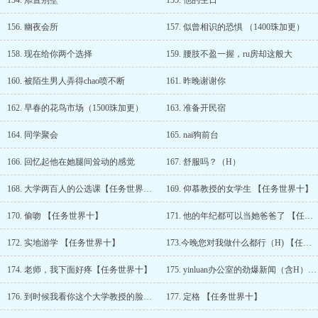
154. 添置别墅
155. 他的生日
156. 幽夜会所
157. 似曾相识的恐惧 （1400珠加更）
158. 现在给你两个选择
159. 腰肢不盈一握，ru房却这般大
160. 被陌生男人弄得chao喷不断
161. 昨晚谢谢你
162. 早春的花鸟市场（1500珠加更）
163. 准备开民宿
164. 同学聚会
165. nai狗前台
166. 回忆起他在她腿间耸动的感觉
167. 舒服吗？（H）
168. 大学两百人的公选课【任务世界十】
169. 仰慕教授的女学生 【任务世界十】
170. 偷吻 【任务世界十】
171. 他的年纪都可以当她爸爸了 【任务世界十】
172. 实地游学 【任务世界十】
173.今晚您对我做什么都行（H) 【任务世界十】
174. 老师，我下面好疼【任务世界十】
175. yinluan办公室的劲爆新闻（含H） 【任务世界十】
176. 到时候我看你这个大学教授的脸往哪放！【任务世界十】
177. 定格 【任务世界十】