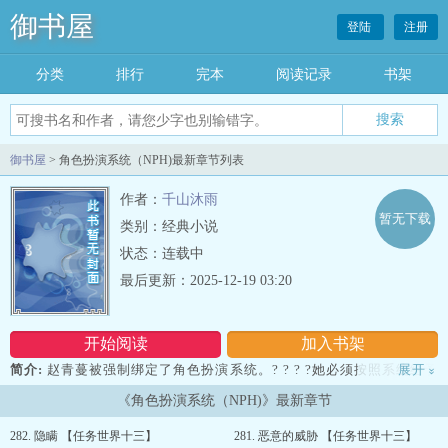
御书屋
登陆
注册
分类
排行
完本
阅读记录
书架
御书屋
> 角色扮演系统（NPH)最新章节列表
作者：
千山沐雨
暂无下载
类别：经典小说
状态：连载中
最后更新：2025-12-19 03:20
开始阅读
加入书架
简介:
赵青蔓被强制绑定了角色扮演系统。? ? ? ?她必须按照系统给予
展开
»
的剧本和人设，前往一个个任务世界进行角色扮演, 引导任务世界的剧
《角色扮演系统（NPH)》最新章节
情发展。??? ? ? ?任务成功可以获得积分，兑换系统中极端诱人的奖
励; 但任务失败，她将会被直接抹杀。?? ? ? ?而这同时也是个十八禁
282. 隐瞒 【任务世界十三】
281. 恶意的威胁 【任务世界十三】