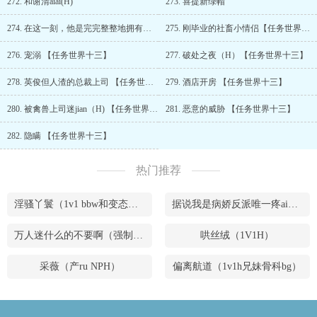
272. 和谢清aiai(H)
273. 喜提新绿帽
274. 在这一刻，他是完完整整地拥有着她的
275. 刚毕业的社畜小情侣【任务世界十三】
276. 宠溺 【任务世界十三】
277. 破处之夜（H）【任务世界十三】
278. 英俊但人渣的总裁上司 【任务世界十三】
279. 酒店开房 【任务世界十三】
280. 被禽兽上司迷jian（H) 【任务世界十三】
281. 恶意的威胁 【任务世界十三】
282. 隐瞒 【任务世界十三】
热门推荐
淫骚丫鬟（1v1 bbw和变态腹黑男）
据说我是病娇反派唯一疼ai的妹妹（兄妹骨）
万人迷什么的不要啊（强制NPH）
哄丝绒（1V1H）
采薇（产ru NPH）
偏离航道（1v1h兄妹骨科bg）