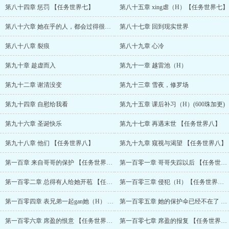
第八十四章 惩罚 【任务世界七】
第八十五章 xing虐（H）【任务世界七】
第八十六章 她在乎的人，都会过得很好 （BE 慎入）【任务世界七】
第八十七章 回到现实世界
第八十八章 裂痕
第八十九章 心冷
第九十章 趁虚而入
第九十一章 越雷池（H）
第九十二章 谢清没变
第九十三章 雪夜，修罗场
第九十四章 自慰给我看
第九十五章 课后补习（H）(600珠加更)
第九十六章 圣诞快乐
第九十七章 再遇末世 【任务世界八】
第九十八章 他们 【任务世界八】
第九十九章 窥视与渴望 【任务世界八】
第一百章 来自哥哥的保护 【任务世界八】
第一百零一章 哥哥失踪以后 【任务世界八】
第一百零二章 总得有人给她开苞 【任务世界八】（700珠加更）
第一百零三章 侵犯（H）【任务世界八】
第一百零四章 表兄弟一起gan她（H） 【任务世界八】800珠加更
第一百零五章 她的保护伞已经不在了 【任务世界八】
第一百零六章 席盈的恨意 【任务世界八】
第一百零七章 席盈的报复 【任务世界八】（900珠加更）