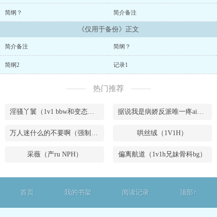
简纲？
简介备注
《仅用于备份》正文
简介备注
简纲？
简纲2
记录1
热门推荐
淫骚丫鬟（1v1 bbw和变态腹黑男）
据说我是病娇反派唯一疼ai的妹妹（兄妹骨）
万人迷什么的不要啊（强制NPH）
哄丝绒（1V1H）
采薇（产ru NPH）
偏离航道（1v1h兄妹骨科bg）
首页
我的书架
阅读记录
顶部↑