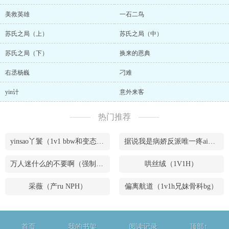
美救英雄
一石二鸟
苏氏之局（上）
苏氏之局（中）
苏氏之局（下）
换来的恩典
右丞杨巍
刁难
yin计
意外来客
热门推荐
yinsao丫鬟（1v1 bbw和变态腹黑男）
据说我是病娇反派唯一疼ai的妹妹（兄妹骨）
万人迷什么的不要啊（强制NPH）
哄丝绒（1V1H）
采薇（产ru NPH）
偏离航道（1v1h兄妹骨科bg）
首页
我的书架
阅读记录
顶部↑