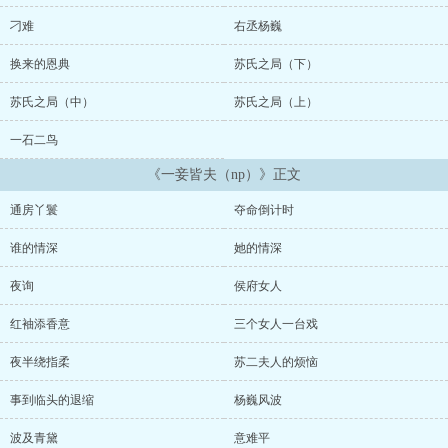
直到有一日，在一场宴无好宴的席上，她的马甲捂不住了，同时撞上
了这四个人。“青黛……”这是手握重兵的侯爷。“青青！”这是俊美禁
刁难
右丞杨巍
欲的丞相。“黛儿。”这是风流邪肆的锦衣卫指挥使。“俞黛？”这是圣
眷隆重的王爷。古代系统np文，纯清水。避雷指南：男主有非处
换来的恩典
苏氏之局（下）
的！！雷者慎入。架空古代，文化政治背景参考明朝，不考究。女主
黑心白莲，心狠。前期有两场侯爷和女配的亲热，雷者慎！...
苏氏之局（中）
苏氏之局（上）
一石二鸟
《一妾皆夫（np）》正文
通房丫鬟
夺命倒计时
谁的情深
她的情深
夜询
侯府女人
红袖添香意
三个女人一台戏
夜半绕指柔
苏二夫人的烦恼
事到临头的退缩
杨巍风波
波及青黛
意难平