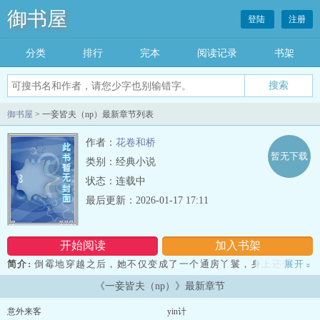
御书屋
登陆
注册
分类
排行
完本
阅读记录
书架
御书屋
> 一妾皆夫（np）最新章节列表
作者：
花卷和桥
暂无下载
类别：经典小说
状态：连载中
最后更新：2026-01-17 17:11
开始阅读
加入书架
简介:
倒霉地穿越之后，她不仅变成了一个通房丫鬟，身上还带了个
展开
»
不完成任务就会要她命的祸水系统。没有办法，她只能换着不同的马
《一妾皆夫（np）》最新章节
甲勾搭位高权重的男人，以求得生存时间。左妻右妾的侯爷、盛传阳
痿的禁欲丞相、好龙阳的锦衣卫指挥使、心心念念白月光的王爷……
意外来客
yin计