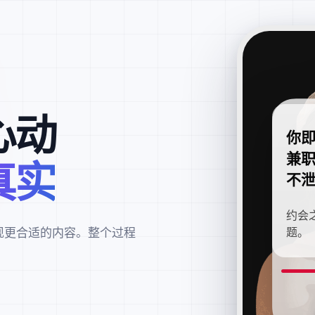
心动
你
兼
真实
不
约会
现更合适的内容。整个过程
题。