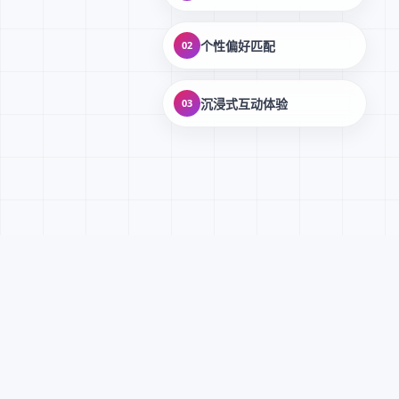
个性偏好匹配
02
沉浸式互动体验
03