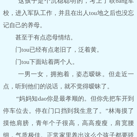
这孩子是个沉稳聪明的，考上了联bang军
校，进入军队工作，并且在出人tou地之后也没忘
记自己的养母。
甚至于有点恋母情结。
门tou已经有点老旧了，泛着黄。
门tou下面站着两个人。
一男一女，拥抱着，姿态暧昧。但走近一
点，听到他们的说话，就不觉得暧昧了。
“妈妈知dao你是最孝顺的。但你先把车开到
停车位去。停在门口挡到我生意了。”林海摸了
摸他肩膀，青年个子很高，高高瘦瘦，肩宽腰
细，气质极佳。正常家里养出这么个孩子都要骄