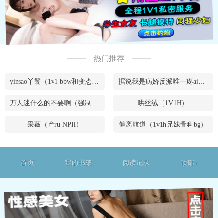
热门推荐
yinsao丫鬟（1v1 bbw和变态腹黑男）
据说我是病娇反派唯一疼ai的妹妹（兄妹骨）
万人迷什么的不要啊（强制NPH）
哄丝绒（1V1H）
采薇（产ru NPH）
偏离航道（1v1h兄妹骨科bg）
首页
我的书架
阅读记录
顶部↑