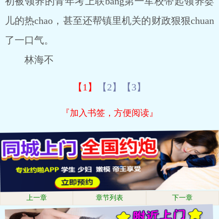
初被领养的青年考上联bang第一军校带起领养婴
儿的热chao，甚至还帮镇里机关的财政狠狠chuan
了一口气。
林海不
【1】
【2】
【3】
『加入书签，方便阅读』
上一章
章节列表
下一章