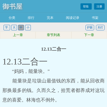
御书屋
登陆
注册
分类
排行
完本
阅读记录
书架
字:
大
中
小
护眼
关灯
上一章
章节列表
下一章
12.13二合一
12.13二合一
“妈妈，能量块。”
能量块是垃圾山最值钱的东西，能从回收商
那换最多的钱。久而久之，拾荒者都养成对这玩
意的喜爱。林海也不例外。