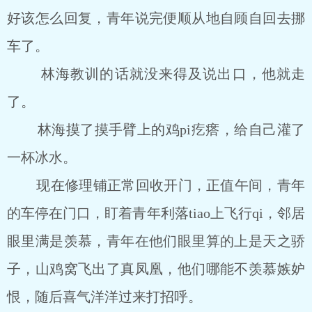
好该怎么回复，青年说完便顺从地自顾自回去挪
车了。
林海教训的话就没来得及说出口，他就走
了。
林海摸了摸手臂上的鸡pi疙瘩，给自己灌了
一杯冰水。
现在修理铺正常回收开门，正值午间，青年
的车停在门口，盯着青年利落tiao上飞行qi，邻居
眼里满是羡慕，青年在他们眼里算的上是天之骄
子，山鸡窝飞出了真凤凰，他们哪能不羡慕嫉妒
恨，随后喜气洋洋过来打招呼。