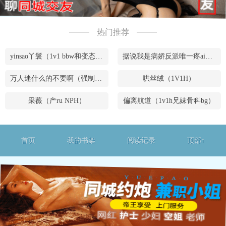
热门推荐
yinsao丫鬟（1v1 bbw和变态腹黑男）
据说我是病娇反派唯一疼ai的妹妹（兄妹骨）
万人迷什么的不要啊（强制NPH）
哄丝绒（1V1H）
采薇（产ru NPH）
偏离航道（1v1h兄妹骨科bg）
首页
我的书架
阅读记录
顶部↑