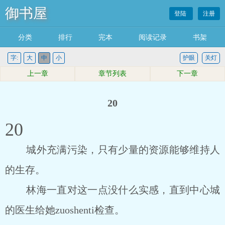
御书屋
登陆
注册
分类
排行
完本
阅读记录
书架
字:
大
中
小
护眼
关灯
上一章
章节列表
下一章
20
20
城外充满污染，只有少量的资源能够维持人
的生存。
林海一直对这一点没什么实感，直到中心城
的医生给她zuoshenti检查。