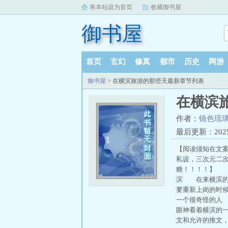
将本站设为首页
收藏御书屋
御书屋
首页
玄幻
修真
都市
历史
网游
御书屋
> 在横滨旅游的那些天最新章节列表
在横滨
作者：
镜色琉
最后更新：2025-1
【阅读须知在文
私设，三次元二
糖！！！！】 
滨 在来横滨的
要重新上岗的时
一个很奇怪的人
眼神看着横滨的一
文和允许的推文，