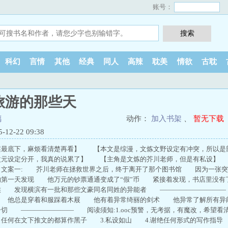
账号：
科幻
言情
其他
经典
同人
高辣
耽美
情欲
古耽
旅游的那些天
璃
动作：
加入书架
、
暂无下载
2-22 09:38
案最底下，麻烦看清楚再看】 【本文是综漫，文炼文野设定有冲突，所以是
次元设定分开，我真的说累了】 【主角是文炼的芥川老师，但是有私设】 
文案一: 芥川老师在拯救世界之后，终于离开了那个图书馆 因为一张突
第一天发现 他万元的钞票通通变成了“假”币 紧接着发现，书店里没有
候 发现横滨有一批和那些文豪同名同姓的异能者 —————————
 他总是穿着和服踩着木屐 他有着异常绮丽的剑术 他异常了解所有异
切 ———————— 阅读须知:1.ooc预警，无考据，有魔改，希望看
任何在文下推文的都算作黑子 3.私设如山 4.谢绝任何形式的写作指导 内