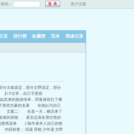
密码：
用户注册
古言
排行榜
收藏榜
完本
阅读记录
部分文炼设定，部分文野设定，部分
【CP太宰，自己字里抠
如其来的旅游传单，而孤身前往了横
了那些文豪的名著 在他以为自己
— 文案二: 在某一天，横滨来了
能者的异能 甚至总喜欢用古怪的
清楚再进来 2.除作者本人自己的推
容标签： 综漫 异能 少年漫 文野