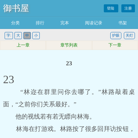
御书屋
登陆
注册
分类
排行
完本
阅读记录
书架
字:
大
中
小
护眼
关灯
上一章
章节列表
下一章
23
23
“林迩在群里问你去哪了。”林路敲着桌
面，“之前你们关系最好。”
他的视线若有若无瞟向林海。
林海在打游戏。林路按了很多回拜访按钮，