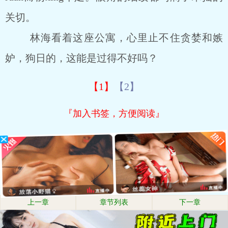
关切。
林海看着这座公寓，心里止不住贪婪和嫉
妒，狗日的，这能是过得不好吗？
【1】
【2】
『加入书签，方便阅读』
上一章
章节列表
下一章