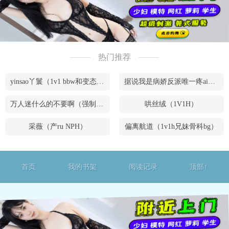
热门推荐
yinsao丫鬟（1v1 bbw和变态腹黑男）
据说我是病娇反派唯一疼ai的妹妹（兄妹骨）
万人迷什么的不要啊（强制NPH）
哄丝绒（1V1H）
采薇（产ru NPH）
偏离航道（1v1h兄妹骨科bg）
首页
我的书架
阅读记录
顶部↑