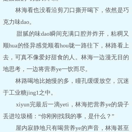
林海看也没看沿剪刀口撕开喝下，依然是巧
克力味dao。
甜腻的味dao瞬间充满口腔并炸开，粘稠又
顺hua的怪异感觉顺着hou咙一路往下，林路看上
去，可真不像爱好甜食的人。林海一边漫无目的
地思考，一边将营养ye一饮而尽。
林路喝地比她慢的多，瞳孔缓缓放空，沉迷
于工业糖jing1之中。
xiyun完最后一滴yeti，林海把营养ye的袋子
丢进垃圾桶：“你刚刚找我的事，是什么？”
屋内寂静地只有喝营养ye的声音，林海甚至