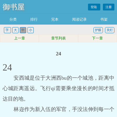
御书屋
登陆
注册
分类
排行
完本
阅读记录
书架
字:
大
中
小
护眼
关灯
上一章
章节列表
下一章
24
24
安西城是位于大洲西bu的一个城池，距离中
心城距离遥远。飞行qi需要乘坐漫长的时间才抵
达目的地。
林迩作为新入伍的军官，手没法伸到每一个