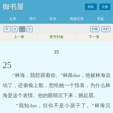
御书屋
登陆
注册
分类
排行
完本
阅读记录
书架
字:
大
中
小
护眼
关灯
上一章
章节列表
下一章
25
25
“林海，我想跟着你。”林路dao，他被林海说
动了，还偷偷上船，想给她一个惊喜，为什么林
海是这个表情。他的眼睛沉下来，挑起眉。
“我知dao，但你不是小孩子了。”林海沉